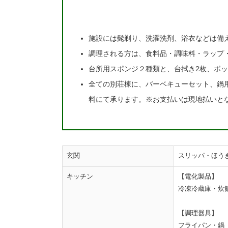
施設には髭剃り、洗濯洗剤、浴衣などは備
調理される方は、食料品・調味料・ラップ
台所用スポンジ２種類と、台拭き2枚、ボッ
全ての別荘棟に、バーベキューセット、鍋
料にて承ります。※お支払いは現地払い
玄関
スリッパ・ほう
キッチン
【電化製品】
冷凍冷蔵庫・炊
【調理器具】
フライパン・鍋