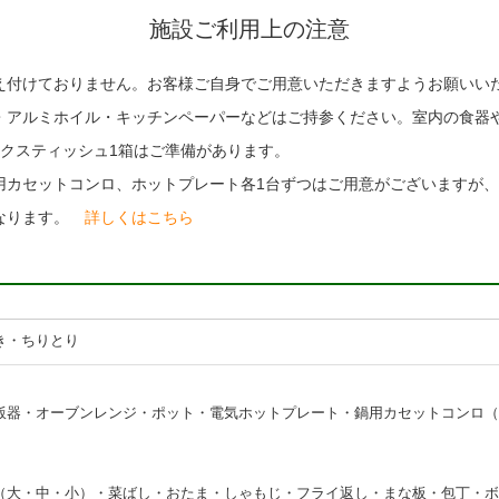
施設ご利用上の注意
え付けておりません。お客様ご自身でご用意いただきますようお願いい
・アルミホイル・キッチンペーパーなどはご持参ください。室内の食器
クスティッシュ1箱はご準備があります。
用カセットコンロ、ホットプレート各1台ずつはご用意がございますが
となります。
詳しくはこちら
き・ちりとり
飯器・オーブンレンジ・ポット・電気ホットプレート・鍋用カセットコンロ（
（大・中・小）・菜ばし・おたま・しゃもじ・フライ返し・まな板・包丁・ボ