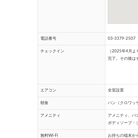
電話番号
03-3379-2
チェックイン
（2025年4
完了。その後は
エアコン
全室設置
朝食
パン（クロワッ
アメニティ
アメニティ、バ
ボディソープ・
無料Wi-Fi
お持ちの端末か