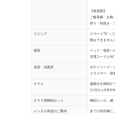
【食器類】
ご飯茶碗・お椀
切り・栓抜き・
リビング
スマートTV（
聴はできません
寝室
ベッド・寝具一
充電コードとA
浴室・洗面所
ボディソープ・
ドライヤー・脱
テラス
屋根付きBBQテ
11月から4月中
テラス用BBQセット
BBQコンロ、
レンタル用品のご案内
全ての別荘棟に