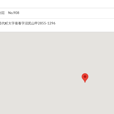
 No.908
代町大字蚕養字沼尻山甲2855-1296