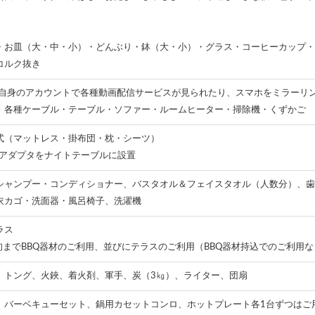
・お皿（大・中・小）・どんぶり・鉢（大・小）・グラス・コーヒーカップ・
コルク抜き
ご自身のアカウントで各種動画配信サービスが見られたり、スマホをミラーリ
）各種ケーブル・テーブル・ソファー・ルームヒーター・掃除機・くずかご
式（マットレス・掛布団・枕・シーツ）
Cアダプタをナイトテーブルに設置
シャンプー・コンディショナー、バスタオル＆フェイスタオル（人数分）、歯
衣カゴ・洗面器・風呂椅子、洗濯機
ラス
旬までBBQ器材のご利用、並びにテラスのご利用（BBQ器材持込でのご利用
網、トング、火鋏、着火剤、軍手、炭（3㎏）、ライター、団扇
、バーベキューセット、鍋用カセットコンロ、ホットプレート各1台ずつはご