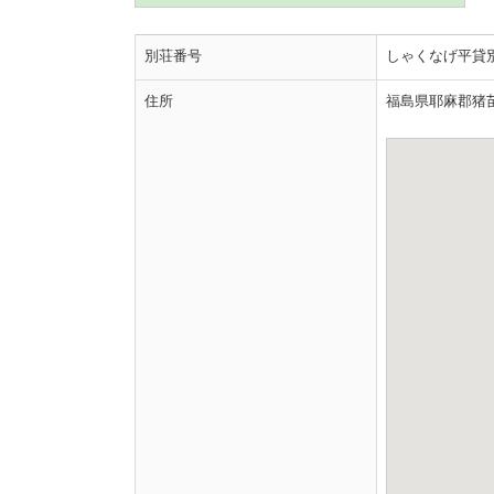
別荘番号
しゃくなげ平貸別荘
住所
福島県耶麻郡猪苗