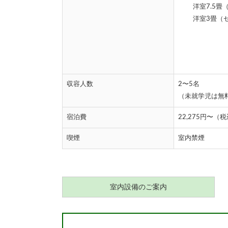
洋室7.5畳（
洋室3畳（セミ
収容人数
2〜5名
（未就学児は無
宿泊費
22,275円〜（
喫煙
室内禁煙
室内設備のご案内