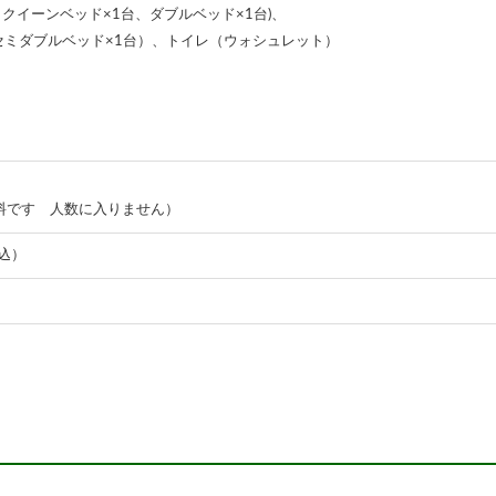
クイーンベッド×1台、ダブルベッド×1台)、
ダブルベッド×1台）、トイレ（ウォシュレット）
料です 人数に入りません）
税込）