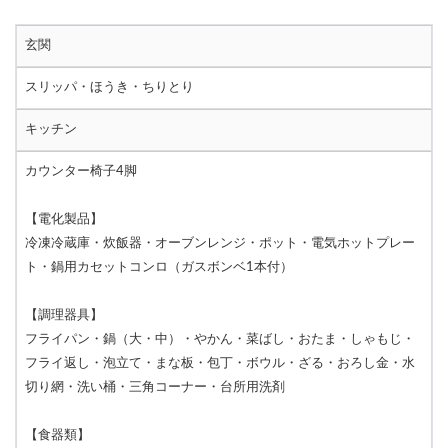
玄関
スリッパ・ほうき・ちりとり
キッチン
カウンター椅子4脚
【電化製品】
冷凍冷蔵庫・炊飯器・オーブンレンジ・ポット・電気ホットプレー
ト・鍋用カセットコンロ（ガスボンベ1本付）
【調理器具】
フライパン・鍋（大・中）・やかん・菜ばし・おたま・しゃもじ・
フライ返し・泡立て・まな板・包丁・ボウル・ざる・おろし金・水
切り網・洗い桶・三角コーナー・台所用洗剤
【食器類】