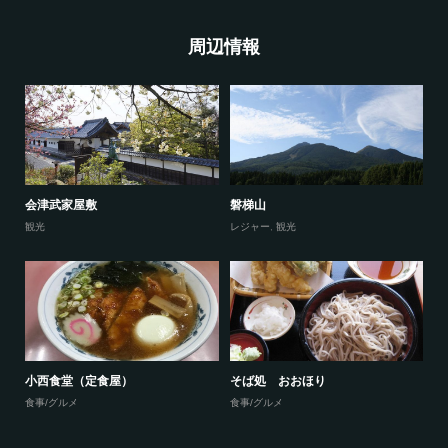
周辺情報
会津武家屋敷
磐梯山
観光
レジャー
,
観光
小西食堂（定食屋）
そば処 おおほり
食事/グルメ
食事/グルメ