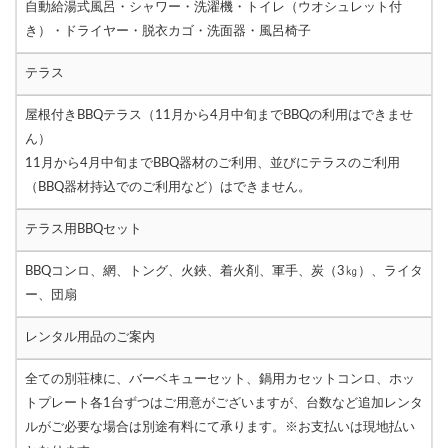
自動給湯式風呂・シャワー・洗濯機・トイレ（ウオシュレット付
き）・ドライヤー・脱衣カゴ・洗面器・風呂椅子
テラス
屋根付きBBQテラス（11月から4月中旬までBBQの利用はできませ
ん）
11月から4月中旬までBBQ器材のご利用、並びにテラスのご利用
（BBQ器材持込でのご利用など）はできません。
テラス用BBQセット
BBQコンロ、網、トング、火鋏、着火剤、軍手、炭（3㎏）、ライタ
ー、団扇
レンタル用品のご案内
全ての別荘棟に、バーベキューセット、鍋用カセットコンロ、ホッ
トプレート各1台ずつはご用意がございますが、台数など追加レンタ
ルがご必要な場合は別途有料にて承ります。※お支払いは現地払い