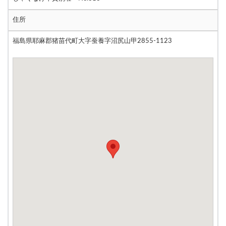
住所
福島県耶麻郡猪苗代町大字蚕養字沼尻山甲2855-1123