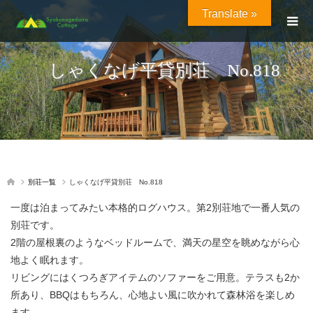
Translate »
しゃくなげ平貸別荘 No.818
別荘一覧
しゃくなげ平貸別荘 No.818
一度は泊まってみたい本格的ログハウス。第2別荘地で一番人気の
別荘です。
2階の屋根裏のようなベッドルームで、満天の星空を眺めながら心
地よく眠れます。
リビングにはくつろぎアイテムのソファーをご用意。テラスも2か
所あり、BBQはもちろん、心地よい風に吹かれて森林浴を楽しめ
ます。