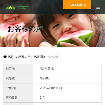
Translate »
お客様の声
TOP
>
お客様の声
>
第2別荘地
>
No.908
別荘地
第2別荘地
別荘棟
No.908
ご宿泊日
2025年08月15日
宿泊日数
2泊