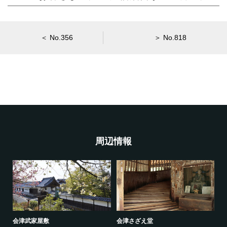
＜ No.356
＞ No.818
周辺情報
会津武家屋敷
会津さざえ堂