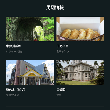
周辺情報
中津川渓谷
日乃出屋
レジャー
,
観光
食事/グルメ
梨の木（ピザ）
天鏡閣
食事/グルメ
観光