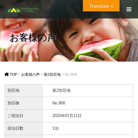
Translate »
お客様の声
TOP
>
お客様の声
>
第2別荘地
>
No.908
別荘地
第2別荘地
別荘棟
No.908
ご宿泊日
2025年07月11日
宿泊日数
1泊