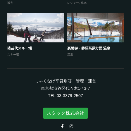
観光
レジャー
,
観光
猪苗代スキー場
裏磐梯・磐梯高原方面 温泉
スキー場
温泉
しゃくなげ平貸別荘 管理・運営
東京都渋谷区代々木1-43-7
TEL:03-3379-2507
スタック株式会社