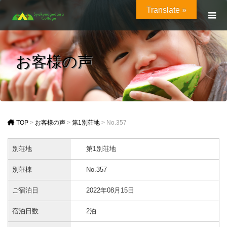
Translate »
お客様の声
TOP
>
お客様の声
>
第1別荘地
>
No.357
別荘地
第1別荘地
別荘棟
No.357
ご宿泊日
2022年08月15日
宿泊日数
2泊