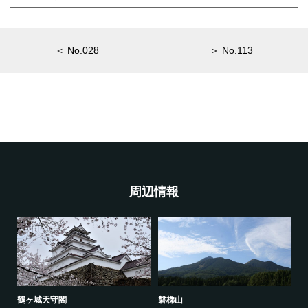
＜ No.028
＞ No.113
周辺情報
鶴ヶ城天守閣
磐梯山