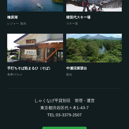
檜原湖
猪苗代スキー場
レジャー
,
観光
スキー場
手打ちそば処まるひ（そば）
中瀬沼展望台
食事/グルメ
観光
しゃくなげ平貸別荘 管理・運営
東京都渋谷区代々木1-43-7
TEL:03-3379-2507