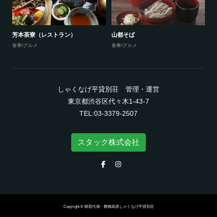
芳本茶寮（レストラン）
山都そば
食事/グルメ
食事/グルメ
しゃくなげ平貸別荘 管理・運営
東京都渋谷区代々木1-43-7
TEL:03-3379-2507
スタック株式会社
Copyright © 猪苗代湖・磐梯高原しゃくなげ平貸別荘