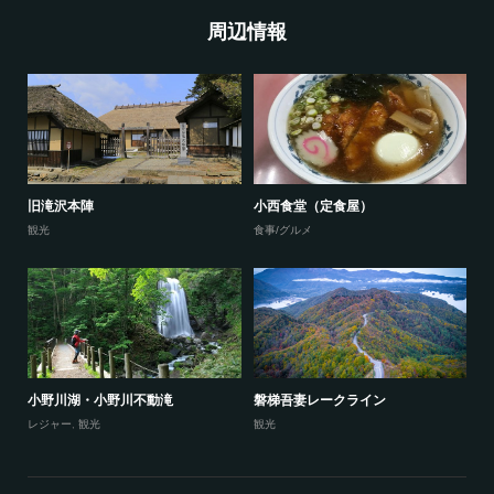
周辺情報
旧滝沢本陣
小西食堂（定食屋）
観光
食事/グルメ
小野川湖・小野川不動滝
磐梯吾妻レークライン
レジャー
,
観光
観光