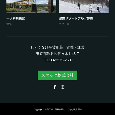
一ノ戸川橋梁
星野リゾートアルツ磐梯
観光
スキー場
しゃくなげ平貸別荘 管理・運営
東京都渋谷区代々木1-43-7
TEL:03-3379-2507
スタック株式会社
Copyright © 猪苗代湖・磐梯高原しゃくなげ平貸別荘