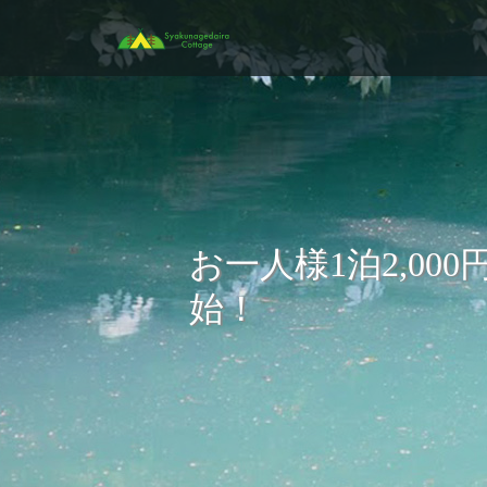
お一人様1泊2,0
始！