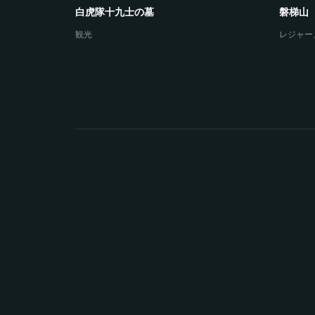
白虎隊十九士の墓
磐梯山
観光
レジャー