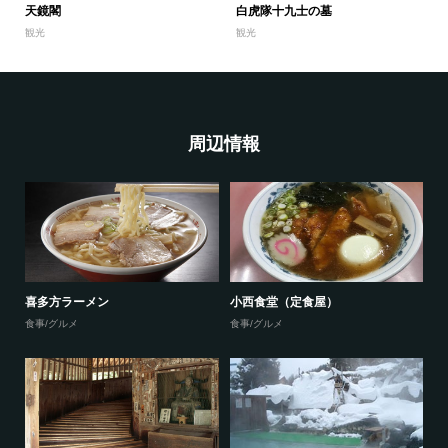
天鏡閣
白虎隊十九士の墓
観光
観光
周辺情報
喜多方ラーメン
小西食堂（定食屋）
食事/グルメ
食事/グルメ