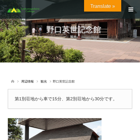
Translate »
野口英世記念館
観光
周辺情報
観光
野口英世記念館
第1別荘地から車で15分、第2別荘地から30分です。