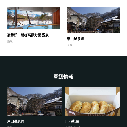
裏磐梯・磐梯高原方面 温泉
東山温泉郷
温泉
温泉
周辺情報
東山温泉郷
日乃出屋