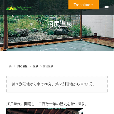
Translate »
沼尻温泉
温泉
周辺情報
温泉
沼尻温泉
第１別荘地から車で20分、第２別荘地から車で5分。
江戸時代に開湯し、二百数十年の歴史を持つ温泉。