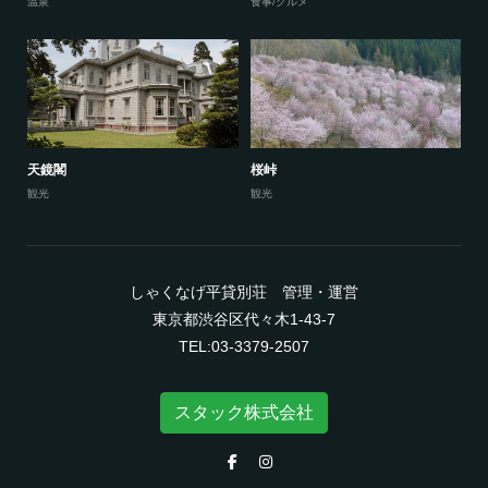
温泉
食事/グルメ
天鏡閣
桜峠
観光
観光
しゃくなげ平貸別荘 管理・運営
東京都渋谷区代々木1-43-7
TEL:03-3379-2507
スタック株式会社