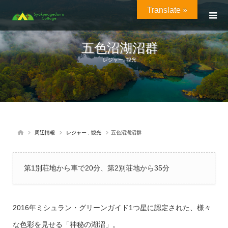
Translate »
五色沼湖沼群
レジャー
,
観光
周辺情報
レジャー
,
観光
五色沼湖沼群
第1別荘地から車で20分、第2別荘地から35分
2016年ミシュラン・グリーンガイド1つ星に認定された、様々
な色彩を見せる「神秘の湖沼」。