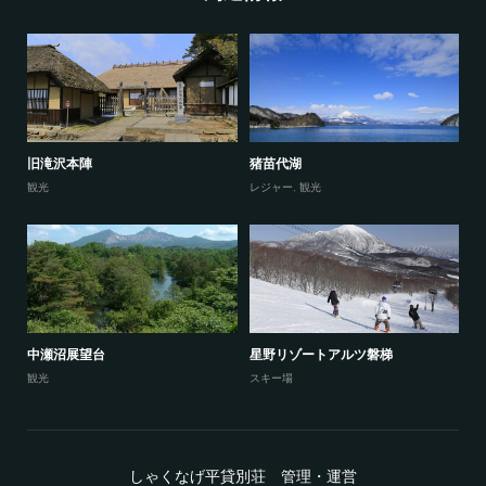
旧滝沢本陣
猪苗代湖
観光
レジャー
,
観光
中瀬沼展望台
星野リゾートアルツ磐梯
観光
スキー場
しゃくなげ平貸別荘 管理・運営