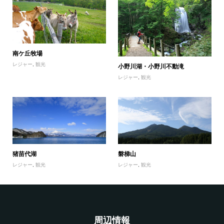
南ケ丘牧場
レジャー
,
観光
小野川湖・小野川不動滝
レジャー
,
観光
猪苗代湖
磐梯山
レジャー
,
観光
レジャー
,
観光
周辺情報