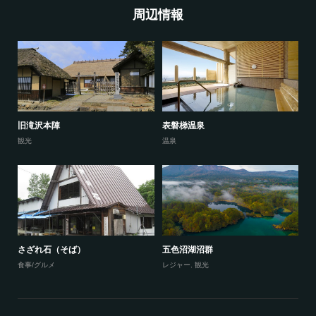
周辺情報
旧滝沢本陣
表磐梯温泉
観光
温泉
さざれ石（そば）
五色沼湖沼群
食事/グルメ
レジャー
,
観光