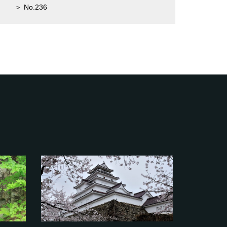
＞ No.236