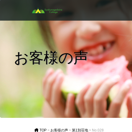
お客様の声
TOP
>
お客様の声
>
第1別荘地
>
No.028