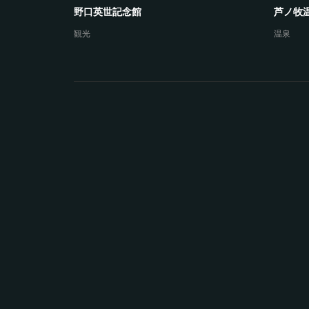
野口英世記念館
芦ノ牧
観光
温泉