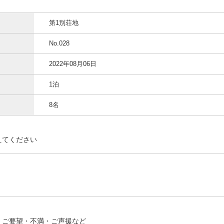
第1別荘地
No.028
2022年08月06日
1泊
8名
えてください
、ご要望・不満・ご声援など