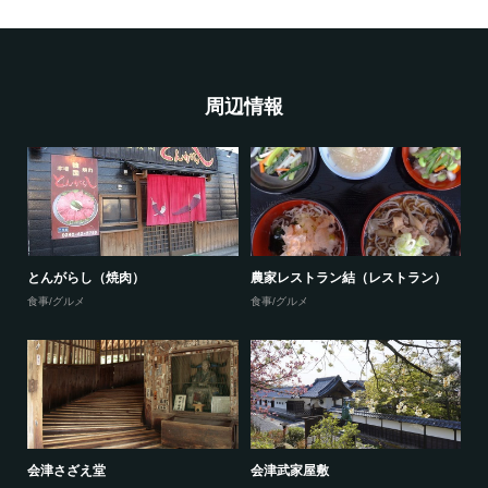
周辺情報
とんがらし（焼肉）
農家レストラン結（レストラン）
食事/グルメ
食事/グルメ
会津さざえ堂
会津武家屋敷