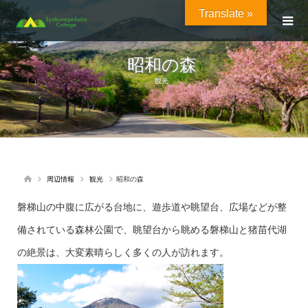
Translate »
昭和の森
観光
周辺情報
観光
昭和の森
磐梯山の中腹に広がる台地に、遊歩道や眺望台、広場などが整
備されている森林公園で、眺望台から眺める磐梯山と猪苗代湖
の絶景は、大変素晴らしく多くの人が訪れます。