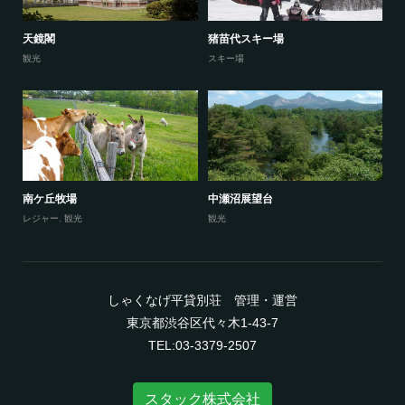
天鏡閣
猪苗代スキー場
観光
スキー場
南ケ丘牧場
中瀬沼展望台
レジャー
,
観光
観光
しゃくなげ平貸別荘 管理・運営
東京都渋谷区代々木1-43-7
TEL:03-3379-2507
スタック株式会社