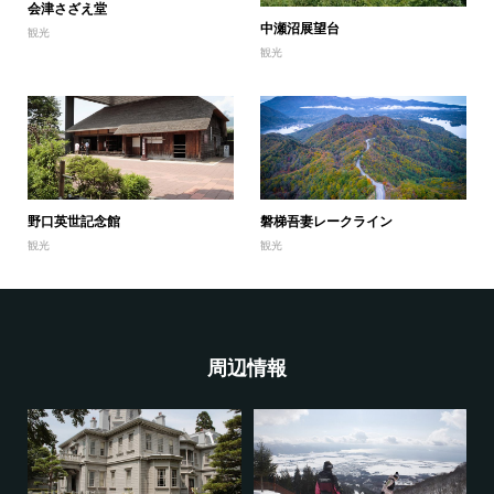
会津さざえ堂
中瀬沼展望台
観光
観光
野口英世記念館
磐梯吾妻レークライン
観光
観光
周辺情報